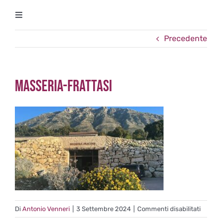
Salta
Toggle
al
Navigation
contenuto
Precedente
Degustazioni
Storico Eventi
masseria-frattasi
Corsi
Regala un’esperienza
Ricevi Newsletter
L’associazione
su
Di
Antonio Venneri
|
3 Settembre 2024
|
Commenti disabilitati
masser