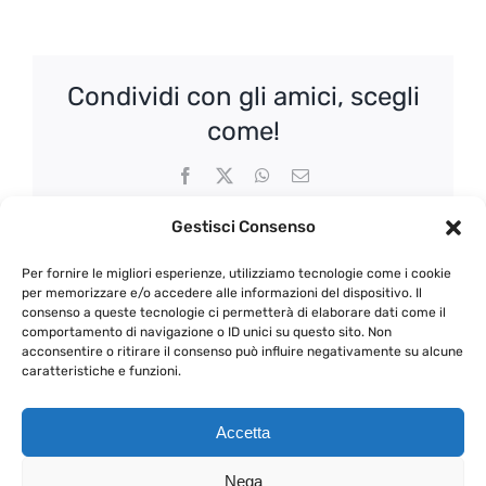
frattasi
Condividi con gli amici, scegli
come!
Facebook
X
WhatsApp
Email
Gestisci Consenso
Per fornire le migliori esperienze, utilizziamo tecnologie come i cookie
Scritto da:
Antonio Venneri
per memorizzare e/o accedere alle informazioni del dispositivo. Il
consenso a queste tecnologie ci permetterà di elaborare dati come il
comportamento di navigazione o ID unici su questo sito. Non
acconsentire o ritirare il consenso può influire negativamente su alcune
caratteristiche e funzioni.
Accetta
Nega