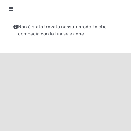
Salta
Toggle
al
Navigation
contenuto
Degustazioni
Non è stato trovato nessun prodotto che
combacia con la tua selezione.
Storico Eventi
Corsi
Regala un’esperienza
Ricevi Newsletter
L’associazione