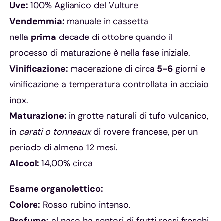
Uve:
100% Aglianico del Vulture
Vendemmia:
manuale in cassetta
nella
prima
decade di ottobre
quando il
processo di maturazione è nella fase iniziale.
Vinificazione:
macerazione di circa
5-6
giorni e
vinificazione a temperatura controllata in acciaio
inox.
Maturazione:
in grotte naturali di tufo vulcanico,
in
carati o tonneaux
di rovere francese, per un
periodo di almeno 12 mesi.
Alcool:
14,00% circa
Esame organolettico:
Colore:
Rosso rubino intenso.
Profumo:
al naso ha sentori di frutti rossi freschi