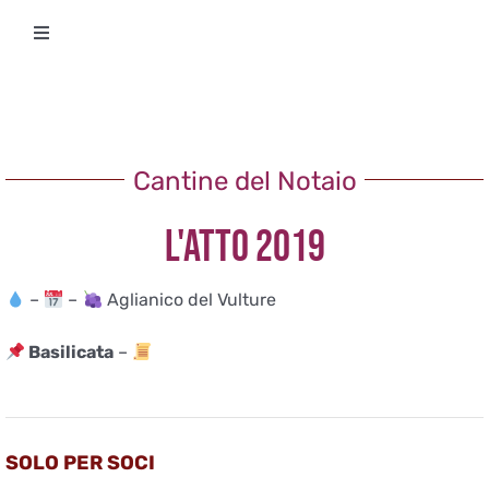
Salta
Toggle
al
Navigation
contenuto
Degustazioni
Storico Eventi
Cantine del Notaio
L'ATTO 2019
Corsi
–
–
Aglianico del Vulture
Regala un’esperienza
Basilicata
–
Ricevi Newsletter
L’associazione
SOLO PER SOCI