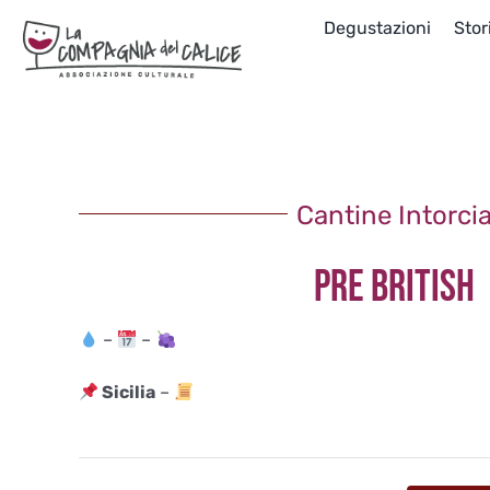
Salta
Degustazioni
Stor
al
contenuto
Cantine Intorci
PRE BRITISH
–
–
Sicilia
–