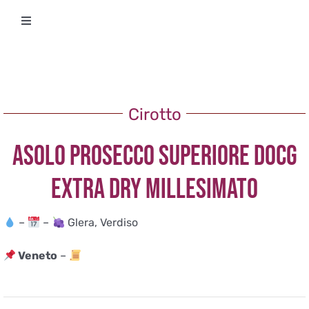
Salta
Toggle
al
Navigation
contenuto
Degustazioni
Storico Eventi
Cirotto
ASOLO PROSECCO SUPERIORE DOCG
Corsi
EXTRA DRY MILLESIMATO
Regala un’esperienza
–
–
Glera, Verdiso
Ricevi Newsletter
Veneto
–
L’associazione