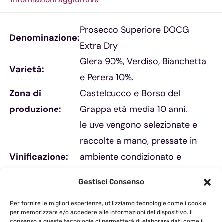
Prosecco Superiore DOCG
Denominazione:
Extra Dry
Glera 90%, Verdiso, Bianchetta
Varietà:
e Perera 10%.
Zona di
Castelcucco e Borso del
produzione:
Grappa età media 10 anni.
le uve vengono selezionate e
raccolte a mano, pressate in
Vinificazione:
ambiente condizionato e
successiva fermentazione del
Gestisci Consenso
mosto in acciaio
Dosaggio:
15 gr/lt (Extra Dry)
Per fornire le migliori esperienze, utilizziamo tecnologie come i cookie
per memorizzare e/o accedere alle informazioni del dispositivo. Il
consenso a queste tecnologie ci permetterà di elaborare dati come il