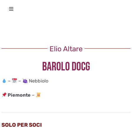
Salta
Toggle
al
Navigation
contenuto
Degustazioni
Storico Eventi
Elio Altare
BAROLO DOCG
Corsi
–
–
Nebbiolo
Regala un’esperienza
Piemonte
–
Ricevi Newsletter
L’associazione
SOLO PER SOCI