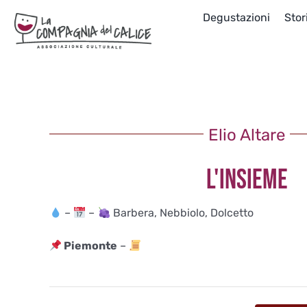
Salta
Degustazioni
Stor
al
contenuto
Elio Altare
L'INSIEME
–
–
Barbera, Nebbiolo, Dolcetto
Piemonte
–