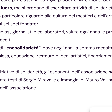
 5 euro per ciascuna bottiglia prodotta. Attenzione: bot
 lucro
, ma si propone di esercitare attività di solidarie
articolare riguardo alla cultura dei mestieri e dell’ar
i sei soci fondatori.
diosi, giornalisti e collaboratori, valuta ogni anno le 
ccolti.
 di
“enosolidarietà”
, dove negli anni la somma raccolta 
chiesa, educazione, restauro di beni artistici, finanziame
ziative di solidarietà, gli esponenti dell’ associazione
anta testi di Sergio Miravalle e immagini di Mauro Vallino
 dell’ associazione.