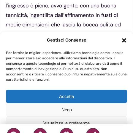
l’ingresso è pieno, avvolgente, con una buona
tannicità, ingentilita dall’affinamento in fusti di
medie dimensioni, che lascia la bocca pulita ed
un retrogusto persistente ed inteso. Gli
Gestisci Consenso
accostamenti variano dai formaggi stagionati ai
secondi sapidi e di cacciagione. Piacevole per il
Per fornire le migliori esperienze, utilizziamo tecnologie come i cookie
per memorizzare e/o accedere alle informazioni del dispositivo. Il
fine pasto e la meditazione
consenso a queste tecnologie ci permetterà di elaborare dati come il
comportamento di navigazione o ID unici su questo sito. Non
acconsentire o ritirare il consenso può influire negativamente su alcune
caratteristiche e funzioni.
Accetta
Nega
Visualizza le preferenze