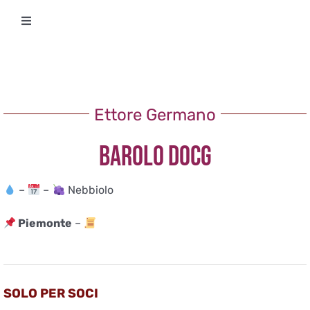
Salta
Toggle
al
Navigation
contenuto
Degustazioni
Storico Eventi
Ettore Germano
BAROLO DOCG
Corsi
–
–
Nebbiolo
Regala un’esperienza
Piemonte
–
Ricevi Newsletter
L’associazione
SOLO PER SOCI