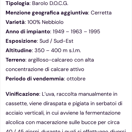
Tipologia
: Barolo D.O.C.G.
Menzione geografica aggiuntiva
: Cerretta
Varietà
: 100% Nebbiolo
Anno di impianto
: 1949 – 1963 – 1995
Esposizione
: Sud / Sud-Est
Altitudine
: 350 – 400 m s.l.m.
Terreno
: argilloso-calcareo con alta
concentrazione di calcare attivo
Periodo di vendemmia
: ottobre
Vinificazione
: L’uva, raccolta manualmente in
cassette, viene diraspata e pigiata in serbatoi di
acciaio verticali, in cui avviene la fermentazione
alcolica con macerazione sulle bucce per circa
40 / 45 giorni, durante i quali si effettuano diversi