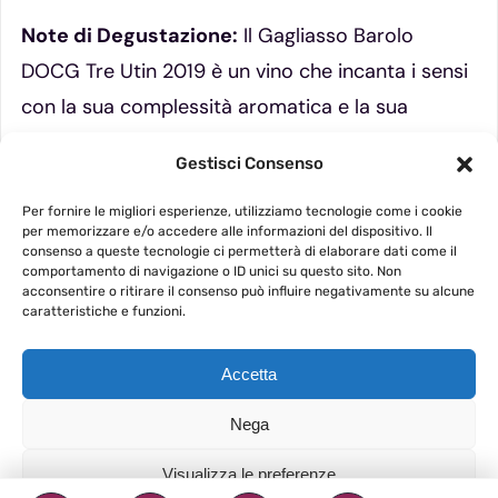
Note di Degustazione:
Il Gagliasso Barolo
DOCG Tre Utin 2019 è un vino che incanta i sensi
con la sua complessità aromatica e la sua
struttura impeccabile. Un’eccellenza piemontese
Gestisci Consenso
da gustare in occasioni speciali o da custodire in
cantina per permettere un ulteriore affinamento
Per fornire le migliori esperienze, utilizziamo tecnologie come i cookie
per memorizzare e/o accedere alle informazioni del dispositivo. Il
nel tempo.
consenso a queste tecnologie ci permetterà di elaborare dati come il
comportamento di navigazione o ID unici su questo sito. Non
acconsentire o ritirare il consenso può influire negativamente su alcune
caratteristiche e funzioni.
Accetta
Nega
Visualizza le preferenze