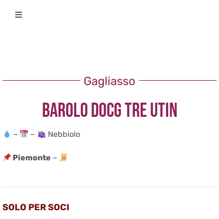
Salta
Toggle
al
Navigation
contenuto
Degustazioni
Storico Eventi
Gagliasso
BAROLO DOCG TRE UTIN
Corsi
–
–
Nebbiolo
Regala un’esperienza
Piemonte
–
Ricevi Newsletter
L’associazione
SOLO PER SOCI