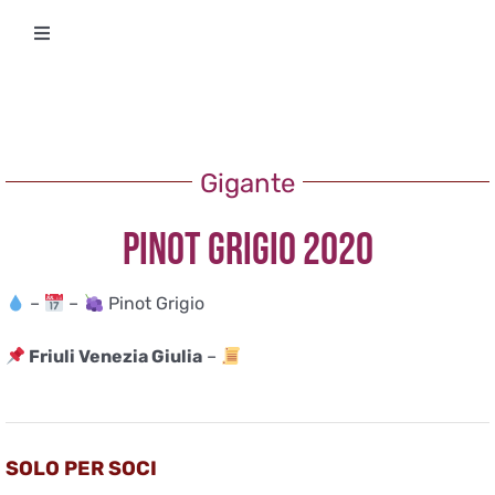
Salta
Toggle
al
Navigation
contenuto
Degustazioni
Storico Eventi
Gigante
PINOT GRIGIO 2020
Corsi
–
–
Pinot Grigio
Regala un’esperienza
Friuli Venezia Giulia
–
Ricevi Newsletter
L’associazione
SOLO PER SOCI