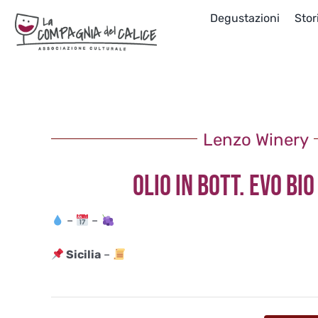
Salta
Degustazioni
Stor
al
contenuto
Lenzo Winery
OLIO IN BOTT. EVO BI
–
–
Sicilia
–