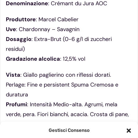
Denominazione
: Crémant du Jura AOC
Produttore
: Marcel Cabelier
Uve
: Chardonnay – Savagnin
Dosaggio
: Extra-Brut (0-6 g/l di zuccheri
residui)
Gradazione alcolica
: 12,5% vol
Vista
: Giallo paglierino con riflessi dorati.
Perlage: Fine e persistent Spuma Cremosa e
duratura
Profumi
: Intensità Medio-alta. Agrumi, mela
verde, pera. Fiori bianchi, acacia. Crosta di pane,
lieviti nobili, note minerali
Gestisci Consenso
Gusto
: Fresco e vivace. Elegante con buona