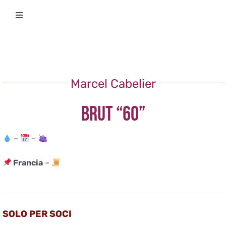
Salta
Toggle
al
Navigation
contenuto
Degustazioni
Storico Eventi
Marcel Cabelier
BRUT “60”
Corsi
–
–
Regala un’esperienza
Francia
–
Ricevi Newsletter
L’associazione
SOLO PER SOCI