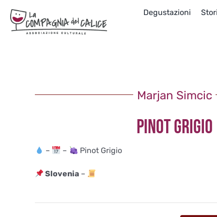
Salta
Degustazioni
Stor
al
contenuto
Marjan Simcic
PINOT GRIGIO
–
–
Pinot Grigio
Slovenia
–