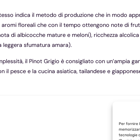
e stesso indica il metodo di produzione che in modo appr
aromi floreali che con il tempo ottengono note di frutti
ta di albicocche mature e meloni), ricchezza alcolica c
una leggera sfumatura amara).
mplessità, il Pinot Grigio è consigliato con un’ampia gam
on il pesce e la cucina asiatica, tailandese e giappones
Per fornire 
memorizzare
tecnologie 