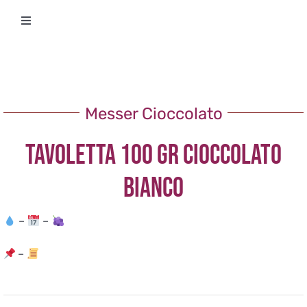
Salta
Toggle
al
Navigation
contenuto
Degustazioni
Storico Eventi
Messer Cioccolato
TAVOLETTA 100 GR CIOCCOLATO
Corsi
BIANCO
Regala un’esperienza
–
–
Ricevi Newsletter
–
L’associazione