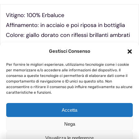
Vitigno: 100% Erbaluce
Affinamento: in acciaio e poi riposa in bottiglia
Colore: giallo dorato con riflessi brillanti ambrati
Olfatto: complesso e persistente, con note di
Gestisci Consenso
frutta candita uva passa ed erbe aromatiche.
Gusto: pieno ed avvolgente, giustamente dolce
Per fornire le migliori esperienze, utilizziamo tecnologie come i cookie
per memorizzare e/o accedere alle informazioni del dispositivo. Il
ma equilibrato con la giusta acidità e mineralità
consenso a queste tecnologie ci permetterà di elaborare dati come il
comportamento di navigazione o ID unici su questo sito. Non
acconsentire o ritirare il consenso può influire negativamente su alcune
caratteristiche e funzioni.
Accetta
Nega
Visualizza le preferenze