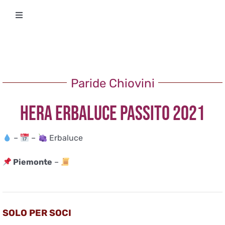
Salta
Toggle
al
Navigation
contenuto
Degustazioni
Storico Eventi
Paride Chiovini
HERA ERBALUCE PASSITO 2021
Corsi
–
–
Erbaluce
Regala un’esperienza
Piemonte
–
Ricevi Newsletter
L’associazione
SOLO PER SOCI