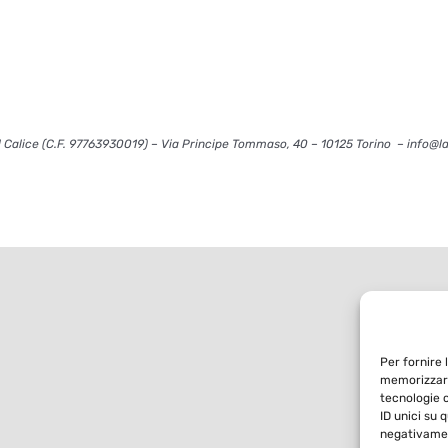
 Calice (C.F. 97763930019) – Via Principe Tommaso, 40 – 10125 Torino – info@l
Per fornire 
memorizzare
tecnologie 
ID unici su 
negativamen