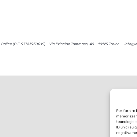
 Calice (C.F. 97763930019) – Via Principe Tommaso, 40 – 10125 Torino – info@l
Per fornire 
memorizzare
tecnologie 
ID unici su 
negativamen