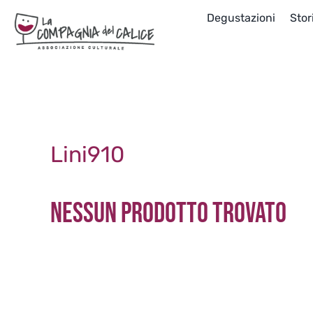
Salta
Degustazioni
Stor
al
contenuto
Lini910
Nessun prodotto trovato