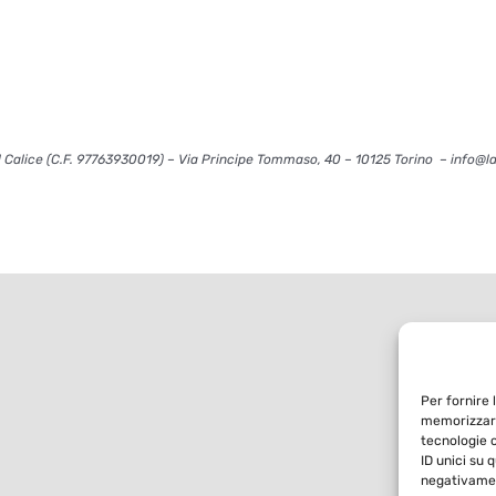
 Calice (C.F. 97763930019) – Via Principe Tommaso, 40 – 10125 Torino – info@l
Per fornire 
memorizzare
tecnologie 
ID unici su 
negativamen