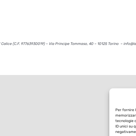
 Calice (C.F. 97763930019) – Via Principe Tommaso, 40 – 10125 Torino – info@l
Per fornire 
memorizzare
tecnologie 
ID unici su 
negativamen