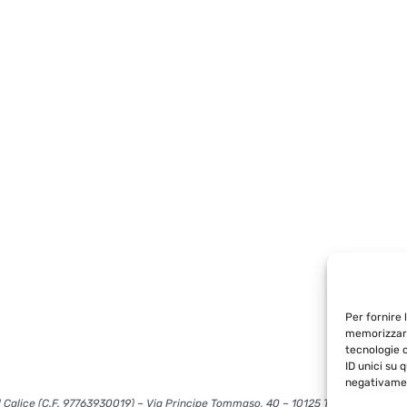
Per fornire 
memorizzare
tecnologie 
ID unici su 
negativamen
 Calice (C.F. 97763930019) – Via Principe Tommaso, 40 – 10125 Torino – info@l