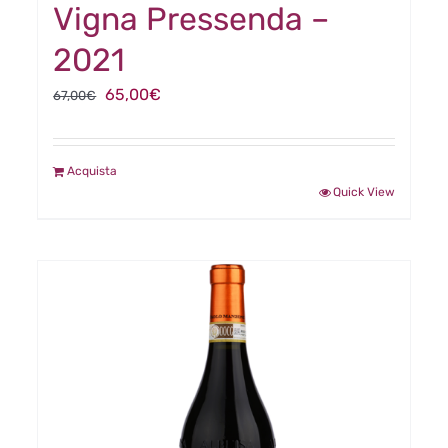
Vigna Pressenda –
2021
Il
Il
65,00
€
67,00
€
prezzo
prezzo
originale
attuale
Acquista
era:
è:
Quick View
67,00€.
65,00€.