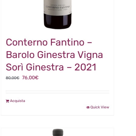
Conterno Fantino –
Barolo Ginestra Vigna
Sorì Ginestra – 2021
Il
Il
76,00
€
80,00
€
prezzo
prezzo
originale
attuale
Acquista
era:
è:
Quick View
80,00€.
76,00€.