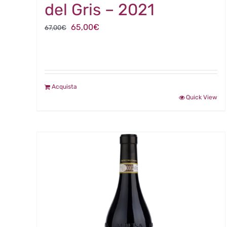
del Gris – 2021
Il
Il
65,00
€
67,00
€
prezzo
prezzo
originale
attuale
era:
è:
67,00€.
65,00€.
Acquista
Quick View