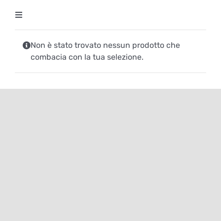
Salta
Toggle
al
Navigation
contenuto
Degustazioni
Non è stato trovato nessun prodotto che
combacia con la tua selezione.
Storico Eventi
Corsi
Regala un’esperienza
Ricevi Newsletter
L’associazione