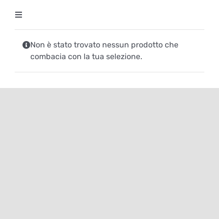
Salta
Toggle
al
Navigation
contenuto
Degustazioni
Non è stato trovato nessun prodotto che
combacia con la tua selezione.
Storico Eventi
Corsi
Regala un’esperienza
Ricevi Newsletter
L’associazione