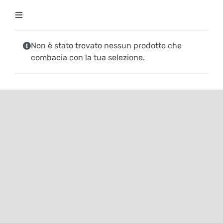
Salta
Toggle
al
Navigation
contenuto
Degustazioni
Non è stato trovato nessun prodotto che
combacia con la tua selezione.
Storico Eventi
Corsi
Regala un’esperienza
Ricevi Newsletter
L’associazione