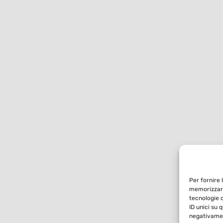
Per fornire 
memorizzare
tecnologie 
ID unici su 
negativamen