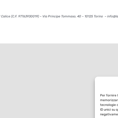
 Calice (C.F. 97763930019) – Via Principe Tommaso, 40 – 10125 Torino – info@l
Per fornire 
memorizzare
tecnologie 
ID unici su 
negativamen