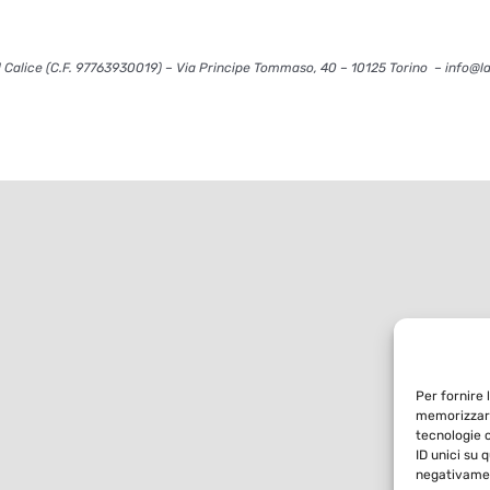
 Calice (C.F. 97763930019) – Via Principe Tommaso, 40 – 10125 Torino – info@l
Per fornire 
memorizzare
tecnologie 
ID unici su 
negativamen