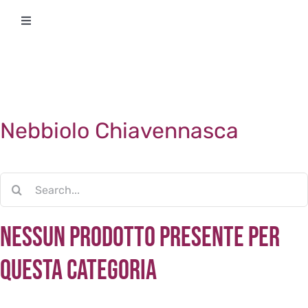
Salta
Toggle
al
Navigation
contenuto
Degustazioni
Storico Eventi
Nebbiolo Chiavennasca
Corsi
Cerca
Regala un’esperienza
per:
Nessun Prodotto presente per
Ricevi Newsletter
questa categoria
L’associazione