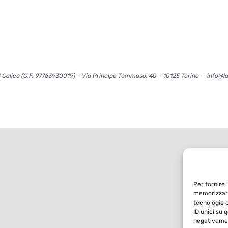
 Calice (C.F. 97763930019) – Via Principe Tommaso, 40 – 10125 Torino – info@l
Per fornire 
memorizzare
tecnologie 
ID unici su 
negativamen