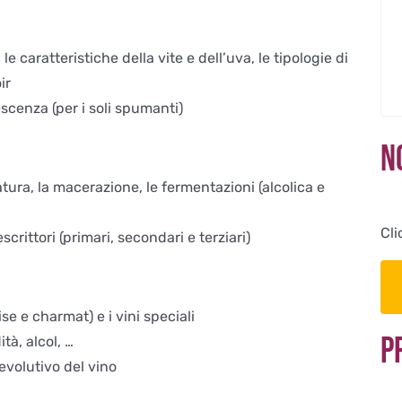
, le caratteristiche della vite e dell’uva, le tipologie di
ir
escenza (per i soli spumanti)
N
atura, la macerazione, le fermentazioni (alcolica e
Cli
escrittori (primari, secondari e terziari)
 e charmat) e i vini speciali
P
tà, alcol, …
evolutivo del vino