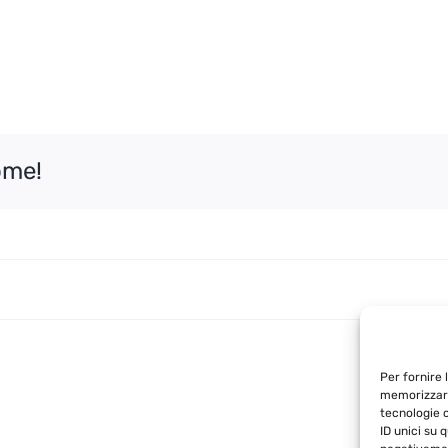
ome!
Per fornire 
memorizzare
tecnologie 
ID unici su 