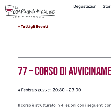
Salta
Degustazioni
Stor
al
contenuto
« Tutti gli Eventi
77 – CORSO DI AVVICINAM
20:30
23:00
4 Febbraio 2025
@
–
Il corso è strutturato in 4 lezioni con i seguenti co