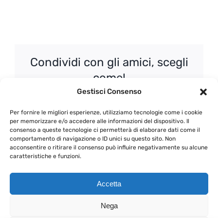
Condividi con gli amici, scegli
come!
Gestisci Consenso
Facebook
X
WhatsApp
Email
Per fornire le migliori esperienze, utilizziamo tecnologie come i cookie
per memorizzare e/o accedere alle informazioni del dispositivo. Il
consenso a queste tecnologie ci permetterà di elaborare dati come il
comportamento di navigazione o ID unici su questo sito. Non
acconsentire o ritirare il consenso può influire negativamente su alcune
Bianchi umbri con
65 – Corso di
caratteristiche e funzioni.
Arnaldo Caprai
avvicinamento alla
degustazione
Accetta
Nega