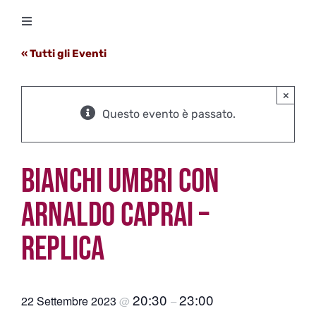
Salta
Toggle
al
Navigation
contenuto
« Tutti gli Eventi
Degustazioni
×
Storico Eventi
Questo evento è passato.
Corsi
BIANCHI UMBRI CON
Regala un’esperienza
ARNALDO CAPRAI –
REPLICA
Ricevi Newsletter
L’associazione
20:30
23:00
22 Settembre 2023
@
–