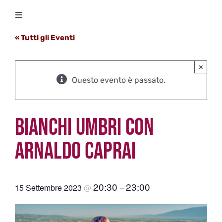
Salta
Toggle
al
Navigation
contenuto
« Tutti gli Eventi
Degustazioni
×
Storico Eventi
Questo evento è passato.
Corsi
BIANCHI UMBRI CON
Regala un’esperienza
ARNALDO CAPRAI
Ricevi Newsletter
20:30
23:00
15 Settembre 2023
@
–
L’associazione