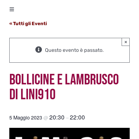
Salta
Toggle
al
Navigation
contenuto
« Tutti gli Eventi
Degustazioni
×
Storico Eventi
Questo evento è passato.
Corsi
BOLLICINE E LAMBRUSCO
Regala un’esperienza
DI LINI910
Ricevi Newsletter
20:30
22:00
5 Maggio 2023
@
–
L’associazione