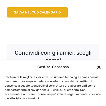
SALVA NEL TUO CALENDARIO
Condividi con gli amici, scegli
come!
Gestisci Consenso
Facebook
X
WhatsApp
Email
Per fornire le migliori esperienze, utilizziamo tecnologie come i cookie
per memorizzare e/o accedere alle informazioni del dispositivo. Il
consenso a queste tecnologie ci permetterà di elaborare dati come il
comportamento di navigazione o ID unici su questo sito. Non
acconsentire o ritirare il consenso può influire negativamente su alcune
63 – Corso di
Bollicine e Lambrusco di
caratteristiche e funzioni.
avvicinamento alla
Lini910 – replica
degustazione