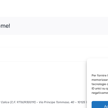
ome!
Per fornire 
memorizzare
tecnologie 
ID unici su 
negativamen
 Calice (C.F. 97763930019) – Via Principe Tommaso, 40 – 10125 Torino – info@l
Ac