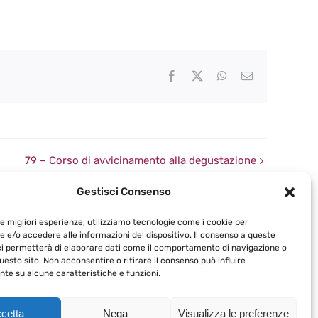
Facebook
X
WhatsApp
Email
79 – Corso di avvicinamento alla degustazione
Gestisci Consenso
le migliori esperienze, utilizziamo tecnologie come i cookie per
 e/o accedere alle informazioni del dispositivo. Il consenso a queste
ci permetterà di elaborare dati come il comportamento di navigazione o
questo sito. Non acconsentire o ritirare il consenso può influire
te su alcune caratteristiche e funzioni.
acompagniadelcalice.it
cetta
Nega
Visualizza le preferenze