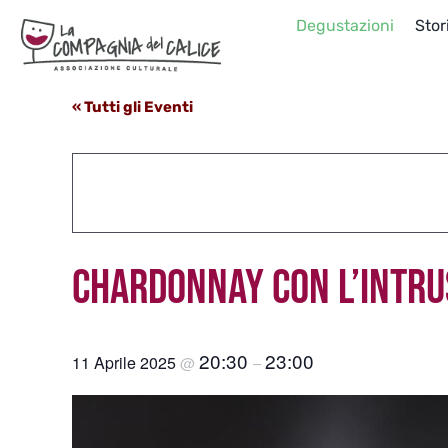
Salta
Degustazioni
Stor
al
contenuto
« Tutti gli Eventi
CHARDONNAY CON L’INTRU
20:30
23:00
11 Aprile 2025
@
–