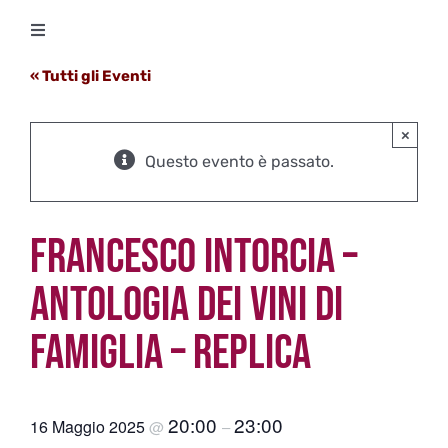
Salta
Toggle
al
Navigation
contenuto
« Tutti gli Eventi
Degustazioni
×
Storico Eventi
Questo evento è passato.
Corsi
FRANCESCO INTORCIA –
Regala un’esperienza
ANTOLOGIA DEI VINI DI
FAMIGLIA – REPLICA
Ricevi Newsletter
L’associazione
20:00
23:00
16 Maggio 2025
@
–