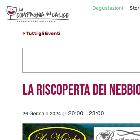
Salta
Degustazioni
Stor
al
contenuto
« Tutti gli Eventi
LA RISCOPERTA DEI NEBBIO
20:00
23:00
26 Gennaio 2024
@
–