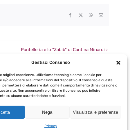
Facebook
X
WhatsApp
Email
Pantelleria e lo “Zabib” di Cantina Minardi
Gestisci Consenso
le migliori esperienze, utilizziamo tecnologie come i cookie per
 e/o accedere alle informazioni del dispositivo. Il consenso a queste
ci permetterà di elaborare dati come il comportamento di navigazione o
questo sito. Non acconsentire o ritirare il consenso può influire
te su alcune caratteristiche e funzioni.
acompagniadelcalice.it
cetta
Nega
Visualizza le preferenze
Privacy