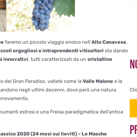
ce
faremo un piccolo viaggio enoico nell’
Alto Canavese
,
iccoli orgogliosi e intraprendenti viticoltori
sta dando
ni innovativi
, tutti caratterizzati da un
cristallino
N
o del Gran Paradiso, vallate come la
Valle Malone
e la
Cli
andono negli ultimi decenni, dove però una natura
 rinnovamento.
umanti estrosi e una Freisa paradigmatica dell’antica
P
ssico 2020 (24 mesi sui lieviti) – Le Masche