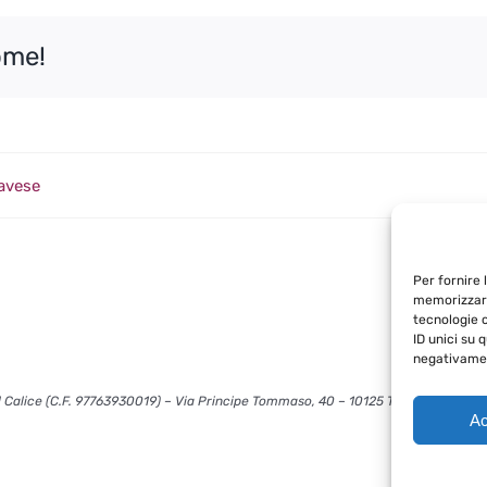
ome!
navese
Per fornire 
memorizzare
tecnologie 
ID unici su 
negativamen
 Calice (C.F. 97763930019) – Via Principe Tommaso, 40 – 10125 Torino – info@l
Ac