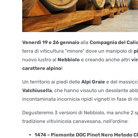
Venerdì 19 e 26 gennaio
alla
Compagnia del Cali
terra di viticultura “minore” dove un manipolo di
p
nuovo lustro al
Nebbiolo
e creando anche altri
vi
carattere alpino
!
Un territorio ai piedi delle
Alpi Graie
e del massicci
Valchiusella
, che hanno vissuto un desolante abb
incontaminata incornicia ripidi vigneti in fase di
Degusteremo 3 versioni di Nebbiolo, ma anche 2 sp
tradizione vitivinicola canavesana, nell’ordine:
1474 – Piemonte DOC Pinot Nero Metodo Cla