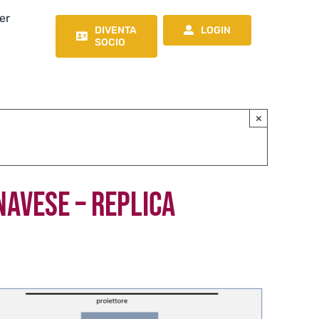
er
DIVENTA
LOGIN
SOCIO
×
NAVESE – REPLICA