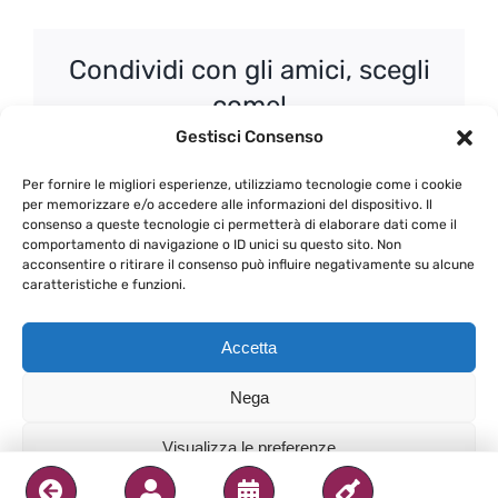
Condividi con gli amici, scegli
come!
Gestisci Consenso
Facebook
X
WhatsApp
Email
Per fornire le migliori esperienze, utilizziamo tecnologie come i cookie
per memorizzare e/o accedere alle informazioni del dispositivo. Il
consenso a queste tecnologie ci permetterà di elaborare dati come il
comportamento di navigazione o ID unici su questo sito. Non
acconsentire o ritirare il consenso può influire negativamente su alcune
67 – Corso di
La riscoperta dei Nebbioli
caratteristiche e funzioni.
avvicinamento alla
“minori”: perle di Alto
degustazione
Canavese – replica
Accetta
Nega
Visualizza le preferenze