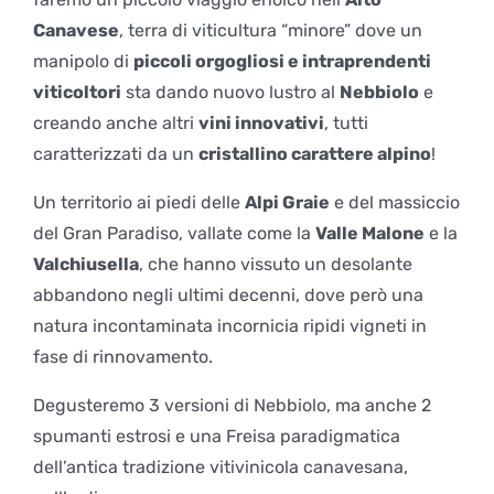
Canavese
, terra di viticultura “minore” dove un
manipolo di
piccoli orgogliosi e intraprendenti
viticoltori
sta dando nuovo lustro al
Nebbiolo
e
creando anche altri
vini innovativi
, tutti
caratterizzati da un
cristallino carattere alpino
!
Un territorio ai piedi delle
Alpi Graie
e del massiccio
del Gran Paradiso, vallate come la
Valle Malone
e la
Valchiusella
, che hanno vissuto un desolante
abbandono negli ultimi decenni, dove però una
natura incontaminata incornicia ripidi vigneti in
fase di rinnovamento.
Degusteremo 3 versioni di Nebbiolo, ma anche 2
spumanti estrosi e una Freisa paradigmatica
dell’antica tradizione vitivinicola canavesana,