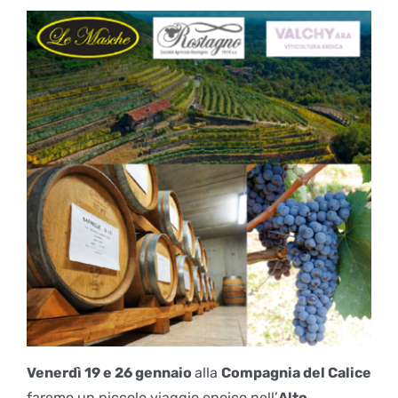
Venerdì 19 e 26 gennaio
alla
Compagnia del Calice
faremo un piccolo viaggio enoico nell’
Alto