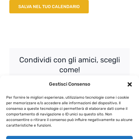
SALVA NEL TUO CALENDARIO
Condividi con gli amici, scegli
come!
Facebook
X
WhatsApp
Email
Gestisci Consenso
Per fornire le migliori esperienze, utilizziamo tecnologie come i cookie
per memorizzare e/o accedere alle informazioni del dispositivo. Il
consenso a queste tecnologie ci permetterà di elaborare dati come il
comportamento di navigazione o ID unici su questo sito. Non
La Valpolicella con
Radici forti e vini
acconsentire o ritirare il consenso può influire negativamente su alcune
Marilisa Allegrini – Villa
autentici: benvenuti nelle
caratteristiche e funzioni.
della Torre
Marche della Tenuta Cocci
Grifoni