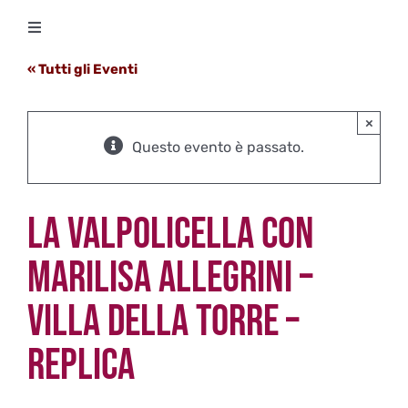
Salta
Toggle
al
Navigation
contenuto
« Tutti gli Eventi
Degustazioni
×
Storico Eventi
Questo evento è passato.
Corsi
LA VALPOLICELLA CON
Regala un’esperienza
MARILISA ALLEGRINI –
VILLA DELLA TORRE –
Ricevi Newsletter
REPLICA
L’associazione