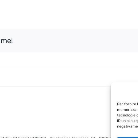
ome!
Per fornire 
memorizzare
tecnologie 
ID unici su 
negativamen