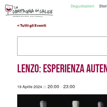
Salta
Degustazioni
Stor
al
contenuto
« Tutti gli Eventi
LENZO: ESPERIENZA AUTENT
20:00
23:00
19 Aprile 2024
@
–