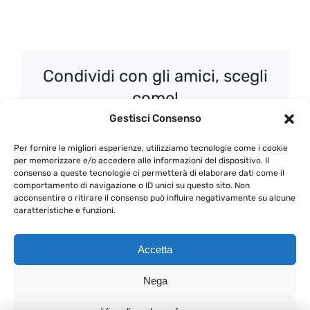
Condividi con gli amici, scegli
come!
Gestisci Consenso
Facebook
X
WhatsApp
Email
Per fornire le migliori esperienze, utilizziamo tecnologie come i cookie
per memorizzare e/o accedere alle informazioni del dispositivo. Il
consenso a queste tecnologie ci permetterà di elaborare dati come il
comportamento di navigazione o ID unici su questo sito. Non
acconsentire o ritirare il consenso può influire negativamente su alcune
Paride Chiovini – Alla
Vallepicciola – Il Classico
caratteristiche e funzioni.
scoperta dei profumi e
ma moderno Chianti
colori dell’Alto Piemonte
Accetta
Nega