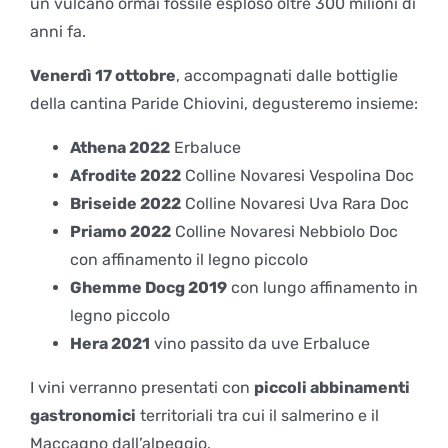
un vulcano ormai fossile esploso oltre 300 milioni di
anni fa.
Venerdì 17 ottobre
, accompagnati dalle bottiglie
della cantina Paride Chiovini, degusteremo insieme:
Athena 2022
Erbaluce
Afrodite 2022
Colline Novaresi Vespolina Doc
Briseide 2022
Colline Novaresi Uva Rara Doc
Priamo 2022
Colline Novaresi Nebbiolo Doc
con affinamento il legno piccolo
Ghemme Docg 2019
con lungo affinamento in
legno piccolo
Hera 2021
vino passito da uve Erbaluce
I vini verranno presentati con
piccoli abbinamenti
gastronomici
territoriali tra cui il salmerino e il
Maccagno dall’alpeggio.