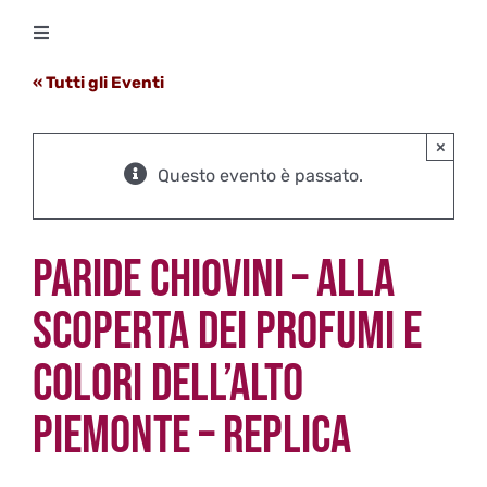
Salta
Toggle
al
Navigation
contenuto
« Tutti gli Eventi
Degustazioni
×
Storico Eventi
Questo evento è passato.
Corsi
PARIDE CHIOVINI – ALLA
Regala un’esperienza
SCOPERTA DEI PROFUMI E
COLORI DELL’ALTO
Ricevi Newsletter
PIEMONTE – REPLICA
L’associazione