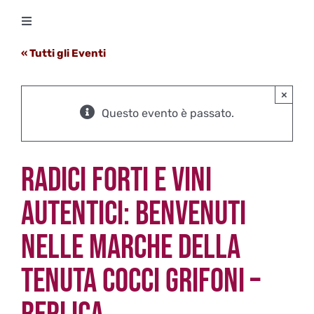
Salta
Toggle
al
Navigation
contenuto
« Tutti gli Eventi
Degustazioni
×
Storico Eventi
Questo evento è passato.
Corsi
RADICI FORTI E VINI
Regala un’esperienza
AUTENTICI: BENVENUTI
NELLE MARCHE DELLA
Ricevi Newsletter
TENUTA COCCI GRIFONI –
L’associazione