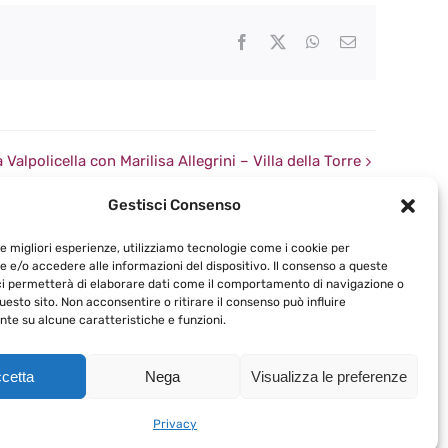
Facebook
X
WhatsApp
Email
 Valpolicella con Marilisa Allegrini – Villa della Torre
Gestisci Consenso
le migliori esperienze, utilizziamo tecnologie come i cookie per
 e/o accedere alle informazioni del dispositivo. Il consenso a queste
ci permetterà di elaborare dati come il comportamento di navigazione o
questo sito. Non acconsentire o ritirare il consenso può influire
te su alcune caratteristiche e funzioni.
acompagniadelcalice.it
cetta
Nega
Visualizza le preferenze
Privacy