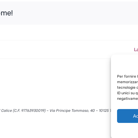
ome!
La
Per fornire 
memorizzare
tecnologie 
ID unici su 
negativamen
 Calice (C.F. 97763930019) – Via Principe Tommaso, 40 – 10125 Torino – info@l
Ac