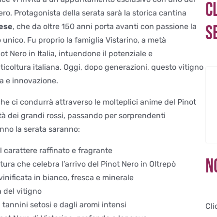
C
Nero. Protagonista della serata sarà la storica cantina
ese
, che da oltre 150 anni porta avanti con passione la
s
o unico. Fu proprio la famiglia Vistarino, a metà
not Nero in Italia, intuendone il potenziale e
ticoltura italiana. Oggi, dopo generazioni, questo vitigno
za e innovazione.
he ci condurrà attraverso le molteplici anime del Pinot
dità dei grandi rossi, passando per sorprendenti
nno la serata saranno:
l carattere raffinato e fragrante
N
ttura che celebra l’arrivo del Pinot Nero in Oltrepò
vinificata in bianco, fresca e minerale
à del vitigno
 tannini setosi e dagli aromi intensi
Cli