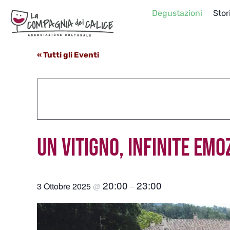
Salta
Degustazioni
Stor
al
contenuto
« Tutti gli Eventi
UN VITIGNO, INFINITE EMO
20:00
23:00
3 Ottobre 2025
@
–