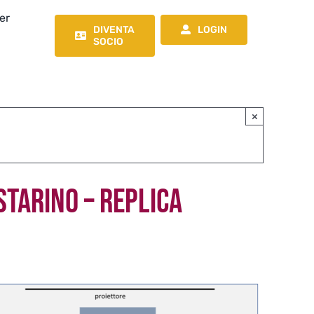
er
DIVENTA
LOGIN
SOCIO
×
ISTARINO – REPLICA