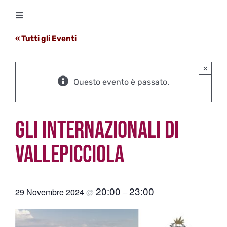
Salta
Toggle
al
Navigation
contenuto
« Tutti gli Eventi
Degustazioni
×
Storico Eventi
Questo evento è passato.
Corsi
GLI INTERNAZIONALI DI
Regala un’esperienza
VALLEPICCIOLA
Ricevi Newsletter
20:00
23:00
29 Novembre 2024
@
–
L’associazione