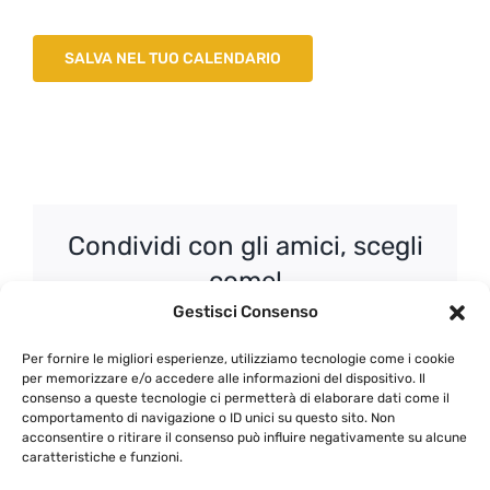
SALVA NEL TUO CALENDARIO
Condividi con gli amici, scegli
come!
Gestisci Consenso
Facebook
X
WhatsApp
Email
Per fornire le migliori esperienze, utilizziamo tecnologie come i cookie
per memorizzare e/o accedere alle informazioni del dispositivo. Il
consenso a queste tecnologie ci permetterà di elaborare dati come il
comportamento di navigazione o ID unici su questo sito. Non
acconsentire o ritirare il consenso può influire negativamente su alcune
Gli Internazionali di
Chapoutier: grandi vini
caratteristiche e funzioni.
Vallepicciola – Replica
della Valle del Rodano –