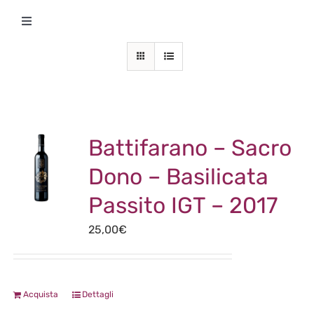
Salta
Toggle
al
Navigation
contenuto
Degustazioni
Storico Eventi
Battifarano – Sacro
Corsi
Dono – Basilicata
Regala un’esperienza
Passito IGT – 2017
25,00
€
Ricevi Newsletter
L’associazione
Acquista
Dettagli