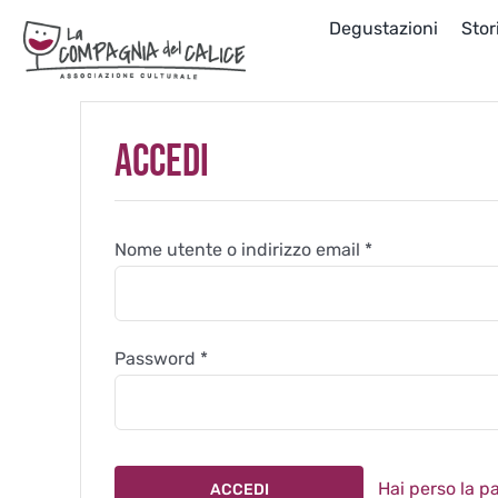
Salta
Degustazioni
Stor
al
contenuto
Accedi
Richiesto
Nome utente o indirizzo email
*
Richiesto
Password
*
Hai perso la 
ACCEDI