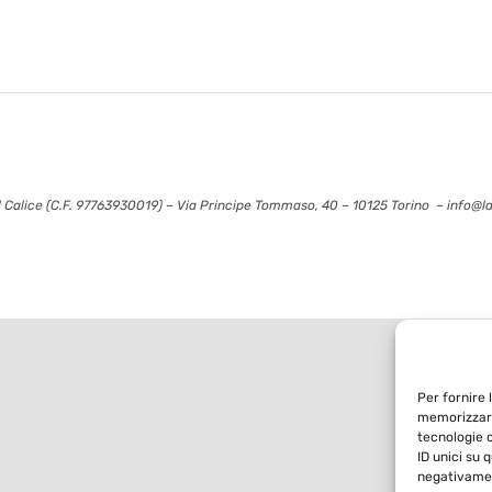
 Calice (C.F. 97763930019) – Via Principe Tommaso, 40 – 10125 Torino – info@l
Per fornire 
memorizzare
tecnologie 
ID unici su 
negativamen