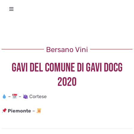
Salta
Toggle
al
Navigation
contenuto
Degustazioni
Storico Eventi
Bersano Vini
GAVI DEL COMUNE DI GAVI DOCG
Corsi
2020
Regala un’esperienza
–
–
Cortese
Ricevi Newsletter
Piemonte
–
L’associazione