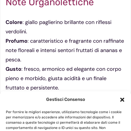
Note Organolettiche
Colore
: giallo paglierino brillante con riflessi
verdolini.
Profumo
: caratteristico e fragrante con raffinate
note floreali e intensi sentori fruttati di ananas e
pesca.
Gusto
: fresco, armonico ed elegante con corpo
pieno e morbido, giusta acidità e un finale
fruttato e persistente.
Gestisci Consenso
Abbinamenti
: ottimo come aperitivo,
accompagna antipasti, frutti di mare e piatti di
Per fornire le migliori esperienze, utilizziamo tecnologie come i cookie
per memorizzare e/o accedere alle informazioni del dispositivo. Il
pesce in generale.
consenso a queste tecnologie ci permetterà di elaborare dati come il
comportamento di navigazione o ID unici su questo sito. Non