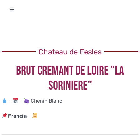
Salta
Toggle
al
Navigation
contenuto
Degustazioni
Storico Eventi
Chateau de Fesles
BRUT CREMANT DE LOIRE "LA
Corsi
SORINIERE"
Regala un’esperienza
–
–
Chenin Blanc
Ricevi Newsletter
Francia
–
L’associazione