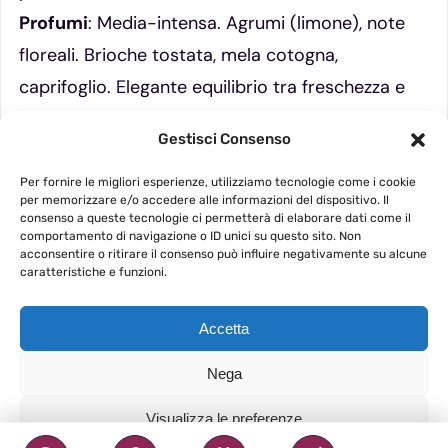
Profumi
: Media-intensa. Agrumi (limone), note
floreali. Brioche tostata, mela cotogna,
caprifoglio. Elegante equilibrio tra freschezza e
complessità da affinamento
Gestisci Consenso
Gusto
: Vibrante e ben equilibrata. Onctueuse
(cremosa) e persistente. Sentori tostati
Per fornire le migliori esperienze, utilizziamo tecnologie come i cookie
per memorizzare e/o accedere alle informazioni del dispositivo. Il
dall’affinamento sui lieviti. Finale lungo e minerale
consenso a queste tecnologie ci permetterà di elaborare dati come il
comportamento di navigazione o ID unici su questo sito. Non
acconsentire o ritirare il consenso può influire negativamente su alcune
caratteristiche e funzioni.
Accetta
Nega
Visualizza le preferenze