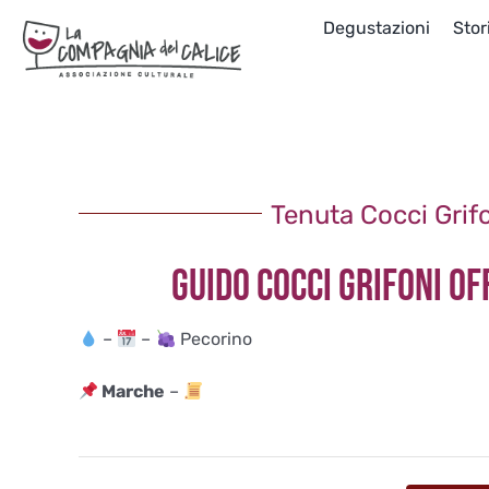
Salta
Degustazioni
Stor
al
contenuto
Tenuta Cocci Grif
GUIDO COCCI GRIFONI OF
–
–
Pecorino
Marche
–