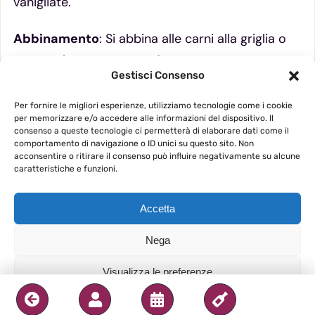
vanigliate.
Abbinamento
: Si abbina alle carni alla griglia o
arrosto (bianche e rosse), alla selvaggina di
Gestisci Consenso
piuma, nonché alle preparazioni di pesce in salsa.
Il suo accompagnamento tipico territoriale è con
Per fornire le migliori esperienze, utilizziamo tecnologie come i cookie
per memorizzare e/o accedere alle informazioni del dispositivo. Il
patè e/o foie gras.
consenso a queste tecnologie ci permetterà di elaborare dati come il
comportamento di navigazione o ID unici su questo sito. Non
acconsentire o ritirare il consenso può influire negativamente su alcune
caratteristiche e funzioni.
Accetta
Nega
Visualizza le preferenze
Privacy