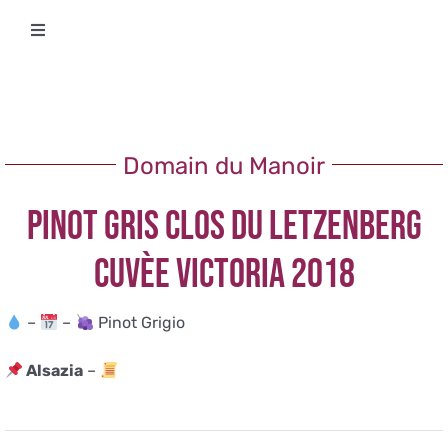
Salta
Toggle
al
Navigation
contenuto
Degustazioni
Storico Eventi
Domain du Manoir
PINOT GRIS CLOS DU LETZENBERG
Corsi
CUVÈE VICTORIA 2018
Regala un’esperienza
–
–
Pinot Grigio
Ricevi Newsletter
Alsazia
–
L’associazione