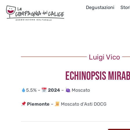
Salta
Degustazioni
Stor
al
contenuto
Luigi Vico
ECHINOPSIS MIRAB
5.5% –
2024
–
Moscato
Piemonte
–
Moscato d’Asti DOCG