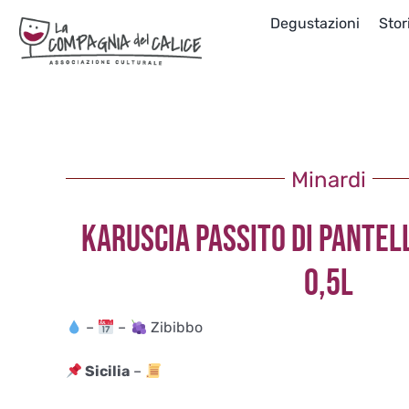
Salta
Degustazioni
Stor
al
contenuto
Minardi
KARUSCIA PASSITO DI PANTEL
0,5L
–
–
Zibibbo
Sicilia
–