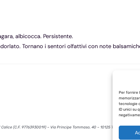
zagara, albicocca. Persistente.
dorlato. Tornano i sentori olfattivi con note balsamich
Per fornire 
memorizzare
tecnologie 
ID unici su 
negativamen
 Calice (C.F. 97763930019) – Via Principe Tommaso, 40 – 10125 Torino – info@l
Ac